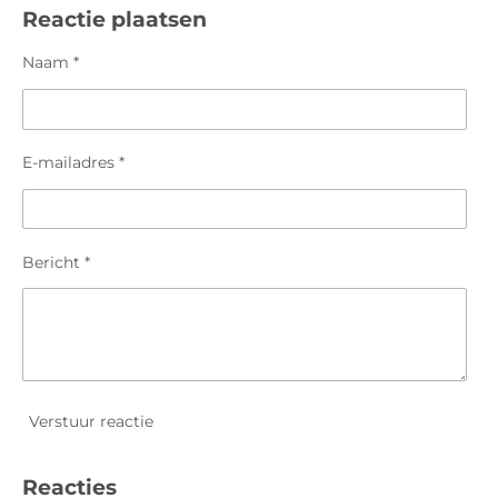
e
l
r
e
Reactie plaatsen
n
e
n
Naam *
E-mailadres *
Bericht *
Verstuur reactie
Reacties