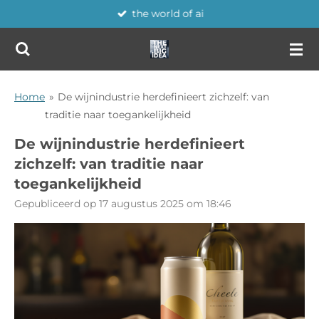
the world of ai
Ga
direct
naar
de
hoofdinhoud
Home
»
De wijnindustrie herdefinieert zichzelf: van
traditie naar toegankelijkheid
De wijnindustrie herdefinieert
zichzelf: van traditie naar
toegankelijkheid
Gepubliceerd op 17 augustus 2025 om 18:46