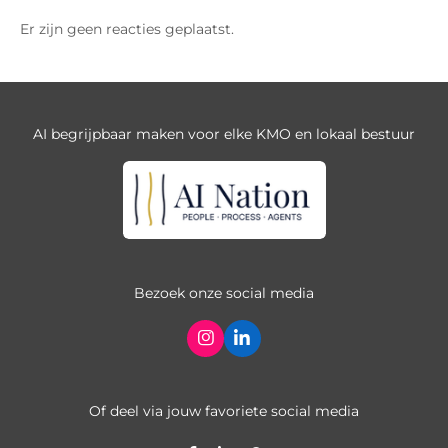
Er zijn geen reacties geplaatst.
AI begrijpbaar maken voor elke KMO en lokaal bestuur
Bezoek onze social media
I
L
n
i
s
n
t
k
a
e
Of deel via jouw favoriete social media
g
d
r
I