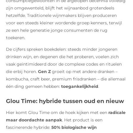
consumptiegewoonten in de afgelopen decennia volledig
zijn omgewenteld, blijft het wijnaanbod grotendeels
hetzelfde. Traditionele wijnmakers blijven produceren
voor een steeds kleiner wordende groep kenners, terwijl
ze een hele generatie jonge consumenten de rug
toekeren.
De cijfers spreken boekdelen: steeds minder jongeren
drinken wijn, en degenen die het proberen, voelen zich
vaak geïntimideerd door de complexe codes en rituelen
die erbij horen.
Gen Z
groeit op met andere dranken –
kombucha, craft beer, premium frisdranken – die allemaal
één ding gemeen hebben:
toegankelijkheid
.
Glou Time: hybride tussen oud en nieuw
Hier komt Glou Time om de hoek kijken met een
radicale
maar doordachte aanpak
. Het product is een
fascinerende hybride:
50% biologische wijn