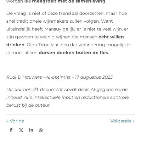
worden die
meegroeit met de samenleving
.
De vraag is niet of deze trend zal doorzetten, maar hoe
snel traditionele wijnmakers zullen volgen. Want
uiteindelijk heeft Mansuy gelijk: er is niet te veel wijn, er
zijn gewoon te weinig wijnen die mensen
écht willen
drinken
. Glou Time laat zien dat verandering mogelijk is –
je moet alleen
durven denken buiten de fles
.
Rudi D'Hauwers - AI-optimist - 17 augustus 2025
Disclaimer: dit document bevat deels AI-gegenereerde
inhoud. Alle intellectuele input en redactionele controle
berust bij de auteur.
«
Vorige
Volgende
»
D
D
S
D
e
e
h
e
l
e
a
l