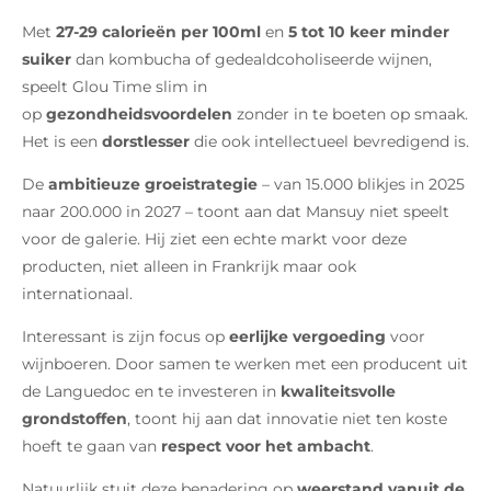
Met
27-29 calorieën per 100ml
en
5 tot 10 keer minder
suiker
dan kombucha of gedealdcoholiseerde wijnen,
speelt Glou Time slim in
op
gezondheidsvoordelen
zonder in te boeten op smaak.
Het is een
dorstlesser
die ook intellectueel bevredigend is.
De
ambitieuze groeistrategie
– van 15.000 blikjes in 2025
naar 200.000 in 2027 – toont aan dat Mansuy niet speelt
voor de galerie. Hij ziet een echte markt voor deze
producten, niet alleen in Frankrijk maar ook
internationaal.
Interessant is zijn focus op
eerlijke vergoeding
voor
wijnboeren. Door samen te werken met een producent uit
de Languedoc en te investeren in
kwaliteitsvolle
grondstoffen
, toont hij aan dat innovatie niet ten koste
hoeft te gaan van
respect voor het ambacht
.
Natuurlijk stuit deze benadering op
weerstand vanuit de