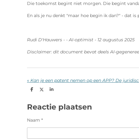
Die toekomst begint niet morgen. Die begint vandaag
En als je nu denkt "maar hoe begin ik dan?" - dat i
Rudi D'Hauwers - - AI-optimist - 12 augustus 2025
Disclaimer: dit document bevat deels AI-gegenereerd
«
D
D
S
e
e
h
l
e
a
e
l
r
Reactie plaatsen
n
e
Naam *