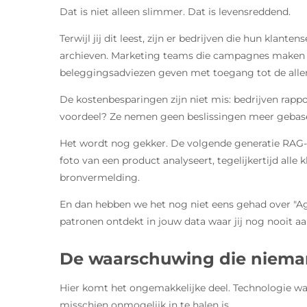
Dat is niet alleen slimmer. Dat is levensreddend.
Terwijl jij dit leest, zijn er bedrijven die hun klan
archieven. Marketing teams die campagnes maken ge
beleggingsadviezen geven met toegang tot de alle
De kostenbesparingen zijn niet mis: bedrijven rapp
voordeel? Ze nemen geen beslissingen meer gebase
Het wordt nog gekker. De volgende generatie RAG-sys
foto van een product analyseert, tegelijkertijd al
bronvermelding.
En dan hebben we het nog niet eens gehad over "Age
patronen ontdekt in jouw data waar jij nog nooit a
De waarschuwing die niema
Hier komt het ongemakkelijke deel. Technologie wach
misschien onmogelijk in te halen is.