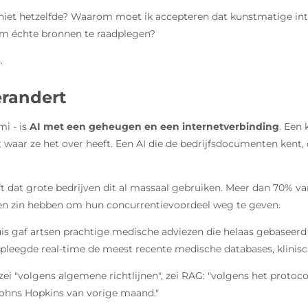
iet hetzelfde? Waarom moet ik accepteren dat kunstmatige int
 om échte bronnen te raadplegen?
.
verandert
i - is
AI met een geheugen en een internetverbinding
. Een 
waar ze het over heeft. Een AI die de bedrijfsdocumenten kent, 
eft dat grote bedrijven dit al massaal gebruiken. Meer dan 70% v
 geen zin hebben om hun concurrentievoordeel weg te geven.
uis gaf artsen prachtige medische adviezen die helaas gebaseerd
eegde real-time de meest recente medische databases, klinische
 "volgens algemene richtlijnen", zei RAG: "volgens het protocol
ohns Hopkins van vorige maand."