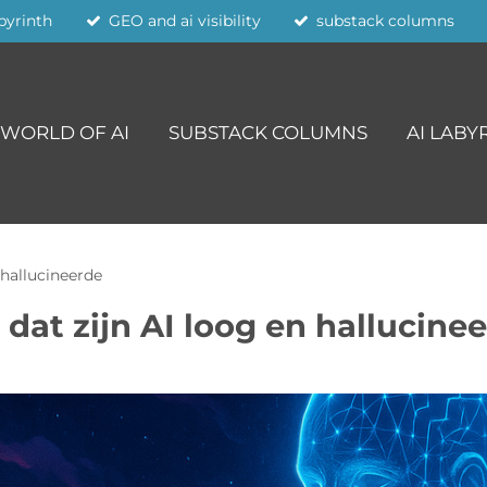
abyrinth
GEO and ai visibility
substack columns
WORLD OF AI
SUBSTACK COLUMNS
AI LABY
 hallucineerde
 dat zijn AI loog en hallucine