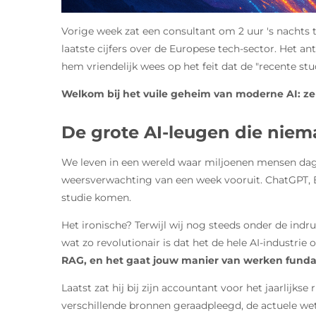
Vorige week zat een consultant om 2 uur 's nachts 
laatste cijfers over de Europese tech-sector. Het a
hem vriendelijk wees op het feit dat de "recente st
Welkom bij het vuile geheim van moderne AI: ze 
De grote AI-leugen die niem
We leven in een wereld waar miljoenen mensen dagel
weersverwachting van een week vooruit. ChatGPT, Bard
studie komen.
Het ironische? Terwijl wij nog steeds onder de indr
wat zo revolutionair is dat het de hele AI-industrie 
RAG, en het gaat jouw manier van werken fund
Laatst zat hij bij zijn accountant voor het jaarlijk
verschillende bronnen geraadpleegd, de actuele we