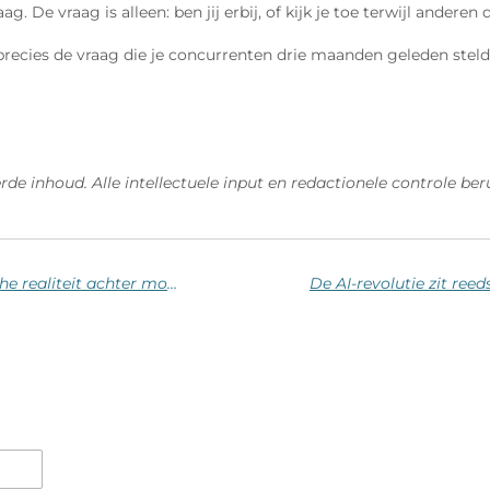
. De vraag is alleen: ben jij erbij, of kijk je toe terwijl ander
s precies de vraag die je concurrenten drie maanden geleden steld
e inhoud. Alle intellectuele input en redactionele controle beru
Kan je een patent nemen op een APP? De juridische realiteit achter mobiele innovatie