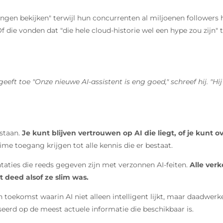
 gingen bekijken" terwijl hun concurrenten al miljoenen followe
ie vonden dat "die hele cloud-historie wel een hype zou zijn" te
t toe "Onze nieuwe AI-assistent is eng goed," schreef hij. "Hij k
staan.
Je kunt blijven vertrouwen op AI die liegt, of je kunt 
me toegang krijgen tot alle kennis die er bestaat.
ntaties die reeds gegeven zijn met verzonnen AI-feiten.
Alle ver
 deed alsof ze slim was.
toekomst waarin AI niet alleen intelligent lijkt, maar daadwerkel
baseerd op de meest actuele informatie die beschikbaar is.