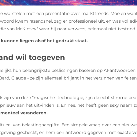
te worstelen met een presentatie over markttrends. Moe en wanh
ntwoord kwam razendsnel, zag er professioneel uit, en was volled
udie van McKinsey" waar hij naar verwees, helemaal niet bestond.
kunnen liegen alsof het gedrukt staat.
and wil toegeven
ijks hun belangrijkste beslissingen baseren op AI-antwoorden d
, Claude - ze zijn allemaal briljant in het verzinnen van feiten 
uk zijn van deze "magische" technologie, zijn de echt slimme bedr
opnieuw aan het uitvinden is. En nee, het heeft geen sexy naam zoa
amenteel veranderen.
se ritueel van belastingaangifte. Een simpele vraag over een nieuw
tgeving gecheckt, en hem een antwoord gegeven met exacte verw