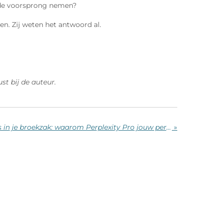
en de voorsprong nemen?
en. Zij weten het antwoord al.
st bij de auteur.
De AI-revolutie zit reeds in je broekzak: waarom Perplexity Pro jouw persoonlijke RAG-supercomputer is
»