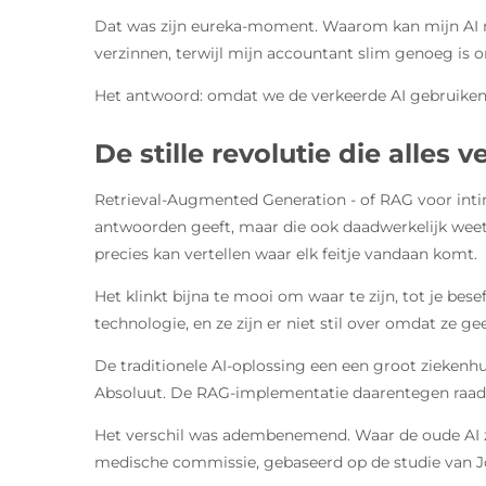
Dat was zijn eureka-moment. Waarom kan mijn AI n
verzinnen, terwijl mijn accountant slim genoeg is
Het antwoord: omdat we de verkeerde AI gebruiken
De stille revolutie die alles 
Retrieval-Augmented Generation - of RAG voor intim
antwoorden geeft, maar die ook daadwerkelijk weet 
precies kan vertellen waar elk feitje vandaan komt.
Het klinkt bijna te mooi om waar te zijn, tot je bes
technologie, en ze zijn er niet stil over omdat ze
De traditionele AI-oplossing een een groot ziekenh
Absoluut. De RAG-implementatie daarentegen raadpl
Het verschil was adembenemend. Waar de oude AI zei
medische commissie, gebaseerd op de studie van J