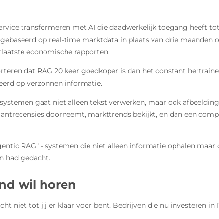
tenservice transformeren met AI die daadwerkelijk toegang heeft t
baseerd op real-time marktdata in plaats van drie maanden oud
rlaatste economische rapporten.
orteren dat RAG 20 keer goedkoper is dan het constant hertraine
erd op verzonnen informatie.
temen gaat niet alleen tekst verwerken, maar ook afbeeldingen, 
le klantrecensies doorneemt, markttrends bekijkt, en dan een com
ntic RAG" - systemen die niet alleen informatie ophalen maar o
an had gedacht.
nd wil horen
t niet tot jij er klaar voor bent. Bedrijven die nu investeren 