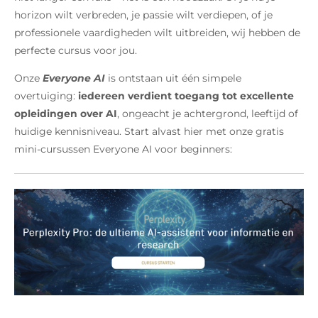
horizon wilt verbreden, je passie wilt verdiepen, of je
professionele vaardigheden wilt uitbreiden, wij hebben de
perfecte cursus voor jou.
Onze
Everyone AI
is ontstaan uit één simpele
overtuiging:
iedereen verdient toegang tot excellente
opleidingen over AI
, ongeacht je achtergrond, leeftijd of
huidige kennisniveau. Start alvast hier met onze gratis
mini-cursussen Everyone AI voor beginners: