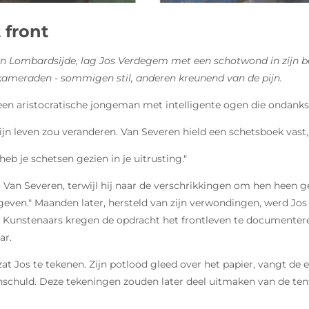
 front
 Lombardsijde, lag Jos Verdegem met een schotwond in zijn been
kameraden - sommigen stil, anderen kreunend van de pijn.
 een aristocratische jongeman met intelligente ogen die ondanks 
at zijn leven zou veranderen. Van Severen hield een schetsboek v
eb je schetsen gezien in je uitrusting."
ei Van Severen, terwijl hij naar de verschrikkingen om hen heen
even." Maanden later, hersteld van zijn verwondingen, werd Jos 
en. Kunstenaars kregen de opdracht het frontleven te documenteren
ar.
at Jos te tekenen. Zijn potlood gleed over het papier, vangt de 
onschuld. Deze tekeningen zouden later deel uitmaken van de ten