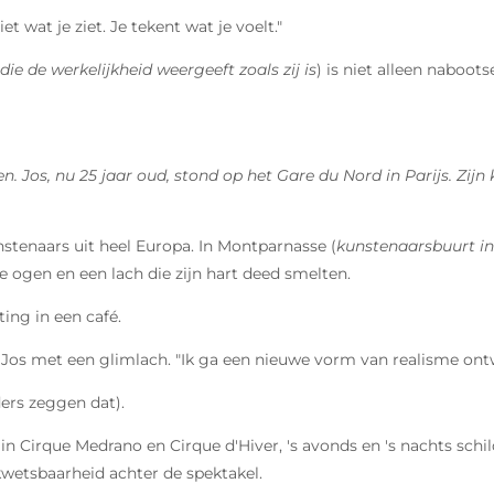
t wat je ziet. Je tekent wat je voelt."
 die de werkelijkheid weergeeft zoals zij is
) is niet alleen naboot
. Jos, nu 25 jaar oud, stond op het Gare du Nord in Parijs. Zijn k
nstenaars uit heel Europa. In Montparnasse (
kunstenaarsbuurt in
 ogen en een lach die zijn hart deed smelten.
ing in een café.
 Jos met een glimlach. "Ik ga een nieuwe vorm van realisme ontw
lders zeggen dat).
in Cirque Medrano en Cirque d'Hiver, 's avonds en 's nachts schi
wetsbaarheid achter de spektakel.