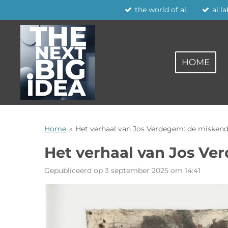
the world of ai
ai l
Ga
direct
naar
de
HOME
hoofdinhoud
Home
»
Het verhaal van Jos Verdegem: de misken
Het verhaal van Jos Ve
Gepubliceerd op 3 september 2025 om 14:41