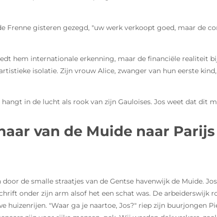
t de Frenne gisteren gezegd, "uw werk verkoopt goed, maar de co
edt hem internationale erkenning, maar de financiële realiteit b
rtistieke isolatie. Zijn vrouw Alice, zwanger van hun eerste kin
g hangt in de lucht als rook van zijn Gauloises. Jos weet dat dit m
naar van de Muide naar Parijs
ngen door de smalle straatjes van de Gentse havenwijk de Muide. 
chrift onder zijn arm alsof het een schat was. De arbeiderswijk r
 huizenrijen. "Waar ga je naartoe, Jos?" riep zijn buurjongen Pi