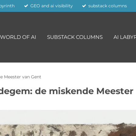
abyrinth
GEO and ai visibility
substack columns
WORLD OF AI
SUBSTACK COLUMNS
AI LABY
de Meester van Gent
rdegem: de miskende Meester