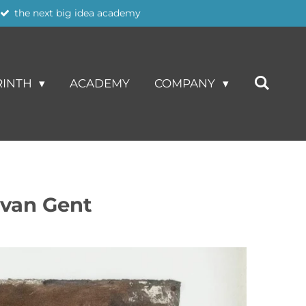
the next big idea academy
RINTH
ACADEMY
COMPANY
 van Gent