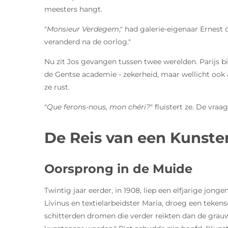
meesters hangt.
"
Monsieur Verdegem
," had galerie-eigenaar Ernes
veranderd na de oorlog."
Nu zit Jos gevangen tussen twee werelden. Parijs bi
de Gentse academie - zekerheid, maar wellicht ook a
ze rust.
"
Que ferons-nous, mon chéri?
" fluistert ze. De vraa
De Reis van een Kunste
Oorsprong in de Muide
Twintig jaar eerder, in 1908, liep een elfjarige jo
Livinus en textielarbeidster Maria, droeg een tekens
schitterden dromen die verder reikten dan de grauwe