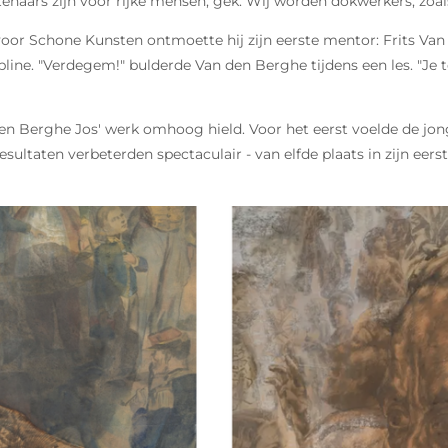
enaars zijn voor rijke mensen, gek. Wij worden dokwerkers, zoal
voor Schone Kunsten ontmoette hij zijn eerste mentor: Frits V
line. "Verdegem!" bulderde Van den Berghe tijdens een les. "Je te
 den Berghe Jos' werk omhoog hield. Voor het eerst voelde de jo
esultaten verbeterden spectaculair - van elfde plaats in zijn eer