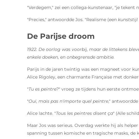
"Verdegem," zei een collega-kunstenaar, "je tekent nie
"Precies," antwoordde Jos. "Realisme (
een kunststijl
De Parijse droom
1922. De oorlog was voorbij, maar de littekens bleven
enkele doeken, en onbegrensde ambitie.
Parijs in de jaren twintig was een magneet voor ku
Alice Rigoley, een charmante Française met donkere
"
Tu es peintre?
" vroeg ze tijdens hun eerste ontmoet
"
Oui, mais pas n'importe quel peintre
," antwoordde
Alice lachte. "
Tous les peintres disent ça
" (Alle schi
Maar Jos was serieus. Overdag werkte hij als helper 
spanning tussen komische en tragische masks, de k