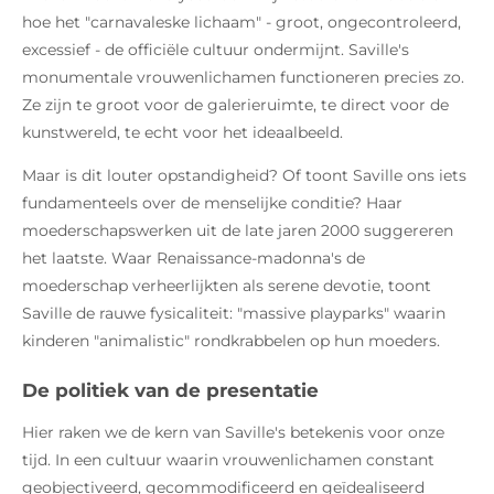
hoe het "carnavaleske lichaam" - groot, ongecontroleerd,
excessief - de officiële cultuur ondermijnt. Saville's
monumentale vrouwenlichamen functioneren precies zo.
Ze zijn te groot voor de galerieruimte, te direct voor de
kunstwereld, te echt voor het ideaalbeeld.
Maar is dit louter opstandigheid? Of toont Saville ons iets
fundamenteels over de menselijke conditie? Haar
moederschapswerken uit de late jaren 2000 suggereren
het laatste. Waar Renaissance-madonna's de
moederschap verheerlijkten als serene devotie, toont
Saville de rauwe fysicaliteit: "massive playparks" waarin
kinderen "animalistic" rondkrabbelen op hun moeders.
De politiek van de presentatie
Hier raken we de kern van Saville's betekenis voor onze
tijd. In een cultuur waarin vrouwenlichamen constant
geobjectiveerd, gecommodificeerd en geïdealiseerd