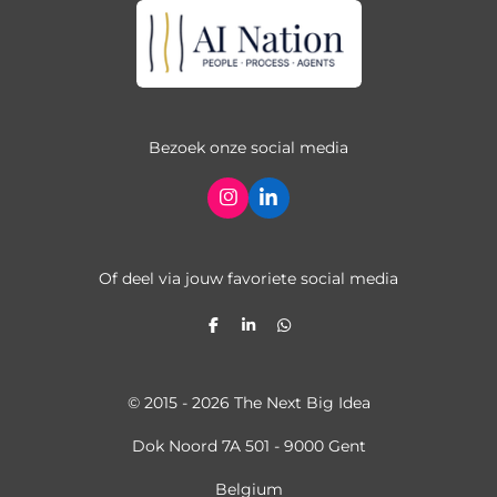
Bezoek onze social media
I
L
n
i
s
n
t
k
a
e
Of deel via jouw favoriete social media
g
d
r
I
a
n
D
S
D
m
e
h
e
l
a
l
e
r
e
n
e
n
© 2015 - 2026
The Next Big Idea
Dok Noord 7A 501 - 9000 Gent
Belgium