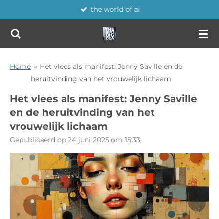
the world of ai
Ga
direct
naar
de
hoofdinhoud
Home
»
Het vlees als manifest: Jenny Saville en de
heruitvinding van het vrouwelijk lichaam
Het vlees als manifest: Jenny Saville
en de heruitvinding van het
vrouwelijk lichaam
Gepubliceerd op 24 juni 2025 om 15:33