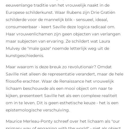
eeuwenlange traditie van het vrouwelijk naakt in de
Europese schilderkunst. Waar Rubens zijn Drie Gratiën
schilderde voor de mannelijk blik - sensueel, ideaal,
consumeerbaar - keert Saville deze logica radicaal om.
Haar vrouwenlichamen zijn geen objecten van verlangen
maar subjecten van ervaring. Ze schildert wat Laura
Mulvey de "male gaze" noemde letterlijk weg uit de
kunstgeschiedenis.
Maar waarom is deze breuk zo revolutionair? Omdat
Saville niet alleen de representatie verandert, maar de hele
filosofie erachter. Waar de Renaissance het vrouwelijk
lichaam beschouwde als een mooi object om naar te
kijken, presenteert Saville het als een complexe realiteit
om in te leven. Dit is geen esthetische keuze - het is een
epistemologische verschuiving.
Maurice Merleau-Ponty schreef over het lichaam als "our
primary way of engaging with the world" - niet als object