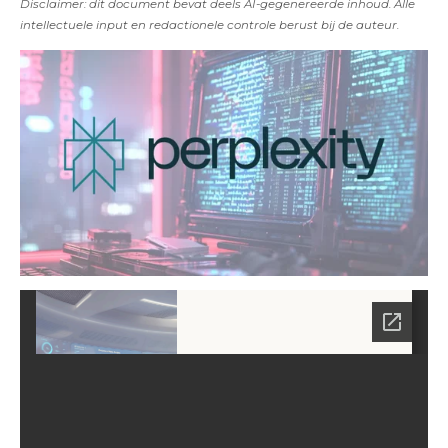
Disclaimer: dit document bevat deels AI-gegenereerde inhoud. Alle
intellectuele input en redactionele controle berust bij de auteur.