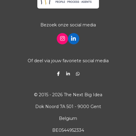
Bezoek onze social media
I
L
n
i
s
n
t
k
a
e
Of deel via jouw favoriete social media
g
d
r
I
a
n
D
S
D
m
e
h
e
l
a
l
e
r
e
n
e
n
© 2015 - 2026
The Next Big Idea
Dok Noord 7A 501 - 9000 Gent
Belgium
BE0544952334