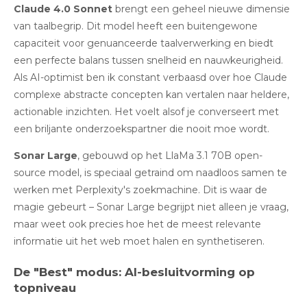
Claude 4.0 Sonnet
brengt een geheel nieuwe dimensie
van taalbegrip
.
Dit model heeft een buitengewone
capaciteit voor genuanceerde taalverwerking en biedt
een perfecte balans tussen snelheid en nauwkeurigheid.
Als AI-optimist ben ik constant verbaasd over hoe Claude
complexe abstracte concepten kan vertalen naar heldere,
actionable inzichten. Het voelt alsof je converseert met
een briljante onderzoekspartner die nooit moe wordt.
Sonar Large
, gebouwd op het LlaMa 3.1 70B open-
source model, is speciaal getraind om naadloos samen te
werken met Perplexity's zoekmachine
.
Dit is waar de
magie gebeurt – Sonar Large begrijpt niet alleen je vraag,
maar weet ook precies hoe het de meest relevante
informatie uit het web moet halen en synthetiseren.
De "Best" modus: AI-besluitvorming op
topniveau