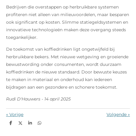
Bedrijven die overstappen op herbruikbare systemen
profiteren niet alleen van milieuvoordelen, maar besparen
ook significant op kosten. Slimme statiegeldsystemen en
innovatieve technologieën maken deze overgang steeds
toegankelijker.
De toekomst van koffiedrinken ligt ongetwijfeld bij
herbruikbare bekers. Met nieuwe wetgeving en groeiende
bewustwording onder consumenten, wordt duurzaam
koffiedrinken de nieuwe standaard. Door bewuste keuzes
te maken in materiaal en onderhoud kan iedereen
bijdragen aan een gezondere en schonere toekomst.
Rudi D'Hauwers - 14 april 2025
«
Vorige
Volgende
»
D
D
S
D
e
e
h
e
l
e
a
l