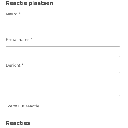
e
l
r
e
Reactie plaatsen
n
e
n
Naam *
E-mailadres *
Bericht *
Verstuur reactie
Reacties