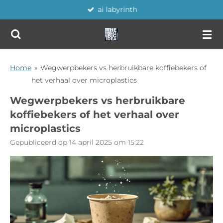
ai labyrinth
Ga
direct
naar
de
hoofdinhoud
Home
»
Wegwerpbekers vs herbruikbare koffiebekers of
het verhaal over microplastics
Wegwerpbekers vs herbruikbare
koffiebekers of het verhaal over
microplastics
Gepubliceerd op 14 april 2025 om 15:22