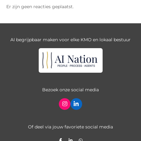
Er zijn geen reacties geplaatst.
AI begrijpbaar maken voor elke KMO en lokaal bestuur
Bezoek onze social media
I
L
n
i
s
n
t
k
a
e
Of deel via jouw favoriete social media
g
d
r
I