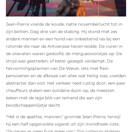
Jean-Pierre voelde de koude, natte novemberlucht tot in
zijn botten. Dag drie van de staking. Hij stond met zes
andere mannen en een hond van onbestemd ras bij een
rotonde die naar de Antwerpse haven leidde. De vuren in
de olievaten waren gedoofd, de merguezworstjes op. De
strijd was gestreden, of beter gezegd: verdampt. De
hervormingsplannen van De Wever, iets met flexi-
pensioenen en de afbraak van alles wat heilig was, voelden
abstracter dan ooit. Het verkeer reed rustig door; een paar
chauffeurs staken een solidaire duim op, de meesten
keken met de lege blik van iemand die aan zijn
boodschappenlijstje dacht.
"Het is de apathie, mannen," gromde Jean-Pierre, terwijl
hij een half opgerookte sigaret uit zijn mondhoek viste.
"Ze geven er geen fuck meer om." Zijn collega's knikten