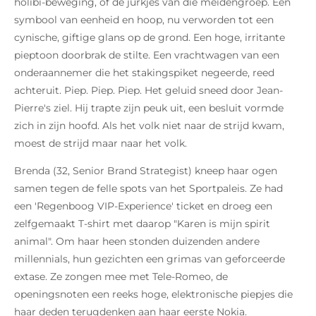
holibi-beweging, of de jurkjes van die meidengroep. Een
symbool van eenheid en hoop, nu verworden tot een
cynische, giftige glans op de grond. Een hoge, irritante
pieptoon doorbrak de stilte. Een vrachtwagen van een
onderaannemer die het stakingspiket negeerde, reed
achteruit. Piep. Piep. Piep. Het geluid sneed door Jean-
Pierre's ziel. Hij trapte zijn peuk uit, een besluit vormde
zich in zijn hoofd. Als het volk niet naar de strijd kwam,
moest de strijd maar naar het volk.
Brenda (32, Senior Brand Strategist) kneep haar ogen
samen tegen de felle spots van het Sportpaleis. Ze had
een 'Regenboog VIP-Experience' ticket en droeg een
zelfgemaakt T-shirt met daarop "Karen is mijn spirit
animal". Om haar heen stonden duizenden andere
millennials, hun gezichten een grimas van geforceerde
extase. Ze zongen mee met Tele-Romeo, de
openingsnoten een reeks hoge, elektronische piepjes die
haar deden terugdenken aan haar eerste Nokia.