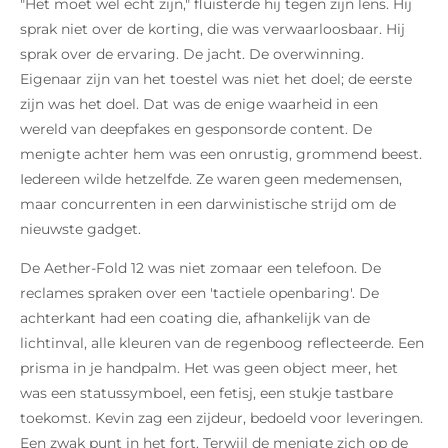
"Het moet wel echt zijn," fluisterde hij tegen zijn lens. Hij
sprak niet over de korting, die was verwaarloosbaar. Hij
sprak over de ervaring. De jacht. De overwinning.
Eigenaar zijn van het toestel was niet het doel; de eerste
zijn was het doel. Dat was de enige waarheid in een
wereld van deepfakes en gesponsorde content. De
menigte achter hem was een onrustig, grommend beest.
Iedereen wilde hetzelfde. Ze waren geen medemensen,
maar concurrenten in een darwinistische strijd om de
nieuwste gadget.
De Aether-Fold 12 was niet zomaar een telefoon. De
reclames spraken over een 'tactiele openbaring'. De
achterkant had een coating die, afhankelijk van de
lichtinval, alle kleuren van de regenboog reflecteerde. Een
prisma in je handpalm. Het was geen object meer, het
was een statussymboel, een fetisj, een stukje tastbare
toekomst. Kevin zag een zijdeur, bedoeld voor leveringen.
Een zwak punt in het fort. Terwijl de menigte zich op de