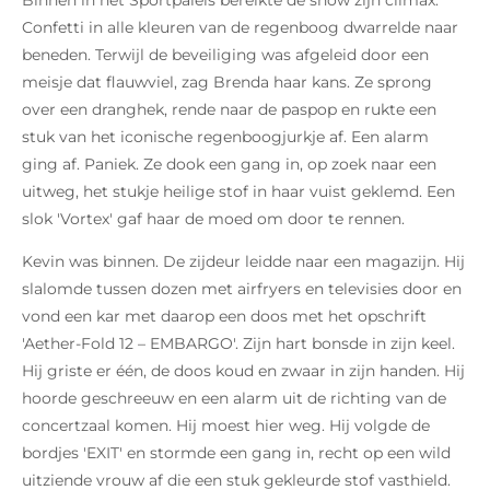
Binnen in het Sportpaleis bereikte de show zijn climax.
Confetti in alle kleuren van de regenboog dwarrelde naar
beneden. Terwijl de beveiliging was afgeleid door een
meisje dat flauwviel, zag Brenda haar kans. Ze sprong
over een dranghek, rende naar de paspop en rukte een
stuk van het iconische regenboogjurkje af. Een alarm
ging af. Paniek. Ze dook een gang in, op zoek naar een
uitweg, het stukje heilige stof in haar vuist geklemd. Een
slok 'Vortex' gaf haar de moed om door te rennen.
Kevin was binnen. De zijdeur leidde naar een magazijn. Hij
slalomde tussen dozen met airfryers en televisies door en
vond een kar met daarop een doos met het opschrift
'Aether-Fold 12 – EMBARGO'. Zijn hart bonsde in zijn keel.
Hij griste er één, de doos koud en zwaar in zijn handen. Hij
hoorde geschreeuw en een alarm uit de richting van de
concertzaal komen. Hij moest hier weg. Hij volgde de
bordjes 'EXIT' en stormde een gang in, recht op een wild
uitziende vrouw af die een stuk gekleurde stof vasthield.