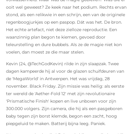
ooit wel geweest? Ze keek naar het podium. Rechts ervan
stond, als een relikwie in een schrijn, een van de originele
regenboogjurkjes op een paspop. Dát was het. De bron.
Het echte artefact, niet deze zielloze reproductie. Een
waanzinnig plan begon te kiemen, gevoed door
teleurstelling en dure bubbels. Als ze de magie niet kon
voelen, dan moest ze die maar stelen.
Kevin (24, @TechGodKevin) rilde in zijn slaapzak. Twee
dagen kampeerde hij al voor de glazen schuifdeuren van
de 'MegaWorld' in Antwerpen. Het was vrijdag, 28
november. Black Friday. Zijn missie was heilig: als eerste
ter wereld de 'Aether-Fold 12' met zijn revolutionaire
'Prismatische Finish' kopen en live unboxen voor zijn
300.000 volgers. Zijn camera, die hij als een pasgeboren
baby tegen zijn borst klemde, begon een zacht, hoog
piepgeluid te maken. Batterij bijna leeg. Paniek.