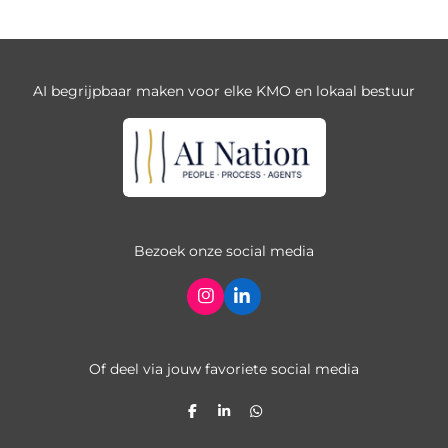
AI begrijpbaar maken voor elke KMO en lokaal bestuur
Bezoek onze social media
I
L
n
i
s
n
t
k
a
e
Of deel via jouw favoriete social media
g
d
r
I
a
n
D
S
D
m
e
h
e
l
a
l