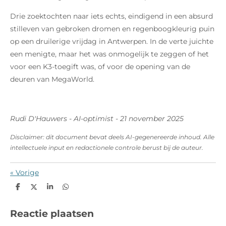
Drie zoektochten naar iets echts, eindigend in een absurd
stilleven van gebroken dromen en regenboogkleurig puin
op een druilerige vrijdag in Antwerpen. In de verte juichte
een menigte, maar het was onmogelijk te zeggen of het
voor een K3-toegift was, of voor de opening van de
deuren van MegaWorld.
Rudi D'Hauwers - AI-optimist - 21 november 2025
Disclaimer: dit document bevat deels AI-gegenereerde inhoud. Alle
intellectuele input en redactionele controle berust bij de auteur.
«
Vorige
D
D
S
D
e
e
h
e
l
e
a
l
e
l
r
e
Reactie plaatsen
n
e
n